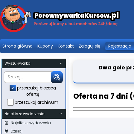
Strona główna
Kupony
Kontakt
Zaloguj się
Rejestracja
Wyszukiwarka
Dwa gole prz
przeszukaj bieżącą
ofertę
Oferta na 7 dni 
przeszukaj archiwum
Najbliższe wydarzenia
Najbliższe wydarzenia
Dzisiaj