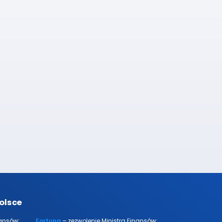
olsce
nansów:
Fortuna
– zezwolenie Ministra Finansów: