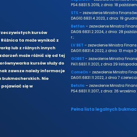
PS4.6831.5.2019, z dnia: 18 październi
STS
– zezwolenie Ministra Finansów
DAG10.6831.4.2023, z dnia: 19 grudni
Betfan
– zezwolenie Ministra Finan
DAG9.6831.2.2024, z dnia: 28 paźdz
rzeczywistych kursów
r.;
 Różnica ta może wynikać z
LV BET
– zezwolenie Ministra Finan
arkę lub z różnych innych
DAG11.6831.4.2022, z dnia: 13 maja 20
arzeń może różnić się od tej
GOBET
- zezwolenie Ministra Finan
Porównywarka kursów służy do
PA11.6831.11.2021, z dnia 29 listopada 
ak zawsze należy informacje
ComeOn
- zezwolenie Ministra Fin
DAG11.6831.11.2022, z dnia 7 czerwca 
m bukmacherskich. Nie
Betclic
– zezwolenie Ministra Finan
pojawiać się w
PS4.6831.11.2017, z dnia: 26 września 
Pełna lista legalnych bukma