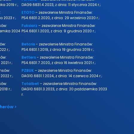
ka 2019 r.;
DAG9.6831.4.2023, z dnia: 11 stycznia 2024 r.;
:
ETOTO
– zezwolenie Ministra Finansów:
a 2023 r.;
PS4.6831.2.2020, z dnia: 29 września 2020 r.;
sów:
Fuksiarz
– zezwolenie Ministra Finansów:
iernika 2024
PS4.6831.1.2020, z dnia: 9 grudnia 2020 r.;
sów:
Betcris
- zezwolenie Ministra Finansów:
22 r.;
PS4.6831.1.2019, z dnia 19 grudnia 2019 r.;
sów:
Betters
- zezwolenie Ministra Finansów:
2021 r.;
PS4.6831.7.2020, z dnia 16 kwietnia 2021 r.;
ansów:
PZBUK
– zezwolenie Ministra Finansów:
2022 r.;
DAG10.6831.1.2024, z dnia: 14 czerwca 2024 r.;
sów:
Totalbet
– zezwolenie Ministra Finansów:
2018 r.;
DAG10.6831.3.2023, z dnia: 20 października 2023
r.
cherów >