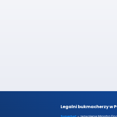
Legalni bukmacherzy w P
Superbet
– zezwolenie Ministra Fi