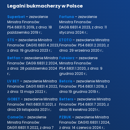
Legalni bukmacherzy w Polsce
Superbet
– zezwolenie
Fortuna
– zezwolenie
Ministra Finansów:
Ministra Finansów:
PS4.6831.5.2019, z dnia: 18
DAG9.6831.4.2023, z dnia: 11
października 2019 r.;
stycznia 2024 r.;
STS
– zezwolenie Ministra
ETOTO
– zezwolenie Ministra
Finansów: DAG10.6831.4.2023,
Finansów: PS4.6831.2.2020, z
z dnia: 19 grudnia 2023 r.;
dnia: 29 września 2020 r.;
Betfan
– zezwolenie Ministra
Fuksiarz
– zezwolenie
Finansów: DAG9.6831.2.2024,
Ministra Finansów:
z dnia: 28 października 2024
PS4.6831.1.2020, z dnia: 9
r.;
grudnia 2020 r.;
LV BET
– zezwolenie Ministra
Betcris
- zezwolenie Ministra
Finansów: DAG11.6831.4.2022,
Finansów: PS4.6831.1.2019, z
z dnia: 13 maja 2022 r.;
dnia 19 grudnia 2019 r.;
GOBET
- zezwolenie Ministra
Betters
- zezwolenie Ministra
Finansów: PA11.6831.11.2021, z
Finansów: PS4.6831.7.2020, z
dnia 29 listopada 2021 r.;
dnia 16 kwietnia 2021 r.;
ComeOn
- zezwolenie
PZBUK
– zezwolenie Ministra
Ministra Finansów:
Finansów: DAG10.6831.1.2024,
DAG11.6831.11.2022, z dnia 7
z dnia: 14 czerwca 2024 r.;