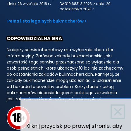
dnia: 26 września 2018 r.;
DAG10.6831.3.2023, z dnia: 20
października 2023 r.
Pełna lista legalnych bukmacherów >
ODPOWIEDZIALNA GRA
Niniejszy serwis internetowy ma wyłącznie charakter
informacyjny. Zarówno zakłady bukmacherskie, jak i
zawartość tego serwisu przeznaczone są wyłącznie dla
osób pełnoletnich, które ukończyły 18 lat! Nie zachęcamy
do obstawiania zakładów bukmacherskich. Pamiętaj, że
zakłady bukmacherskie mogą uzależniać, a uzależnienie
od hazardu to poważny problem. Korzystanie z usług
bukmacherów nieposiadających polskiego zezwolenia
jest zabronione i karalne. Graj odpowiedzialnie!
Kliknij przycisk po prawej stronie, aby