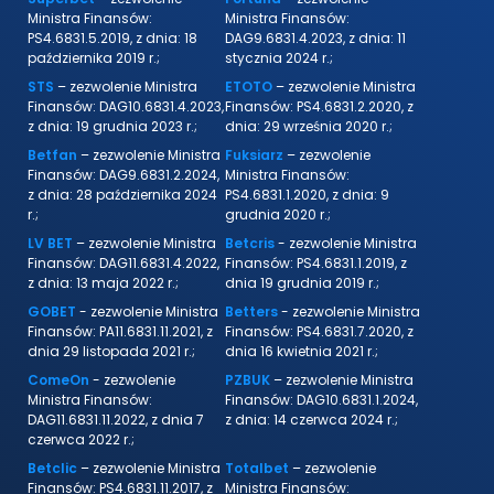
Ministra Finansów:
Ministra Finansów:
PS4.6831.5.2019, z dnia: 18
DAG9.6831.4.2023, z dnia: 11
października 2019 r.;
stycznia 2024 r.;
STS
– zezwolenie Ministra
ETOTO
– zezwolenie Ministra
Finansów: DAG10.6831.4.2023,
Finansów: PS4.6831.2.2020, z
z dnia: 19 grudnia 2023 r.;
dnia: 29 września 2020 r.;
Betfan
– zezwolenie Ministra
Fuksiarz
– zezwolenie
Finansów: DAG9.6831.2.2024,
Ministra Finansów:
z dnia: 28 października 2024
PS4.6831.1.2020, z dnia: 9
r.;
grudnia 2020 r.;
LV BET
– zezwolenie Ministra
Betcris
- zezwolenie Ministra
Finansów: DAG11.6831.4.2022,
Finansów: PS4.6831.1.2019, z
z dnia: 13 maja 2022 r.;
dnia 19 grudnia 2019 r.;
GOBET
- zezwolenie Ministra
Betters
- zezwolenie Ministra
Finansów: PA11.6831.11.2021, z
Finansów: PS4.6831.7.2020, z
dnia 29 listopada 2021 r.;
dnia 16 kwietnia 2021 r.;
ComeOn
- zezwolenie
PZBUK
– zezwolenie Ministra
Ministra Finansów:
Finansów: DAG10.6831.1.2024,
DAG11.6831.11.2022, z dnia 7
z dnia: 14 czerwca 2024 r.;
czerwca 2022 r.;
Betclic
– zezwolenie Ministra
Totalbet
– zezwolenie
Finansów: PS4.6831.11.2017, z
Ministra Finansów: