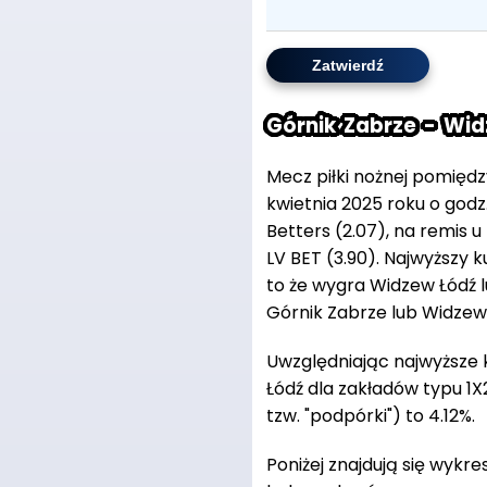
Górnik Zabrze - Wi
Mecz piłki nożnej pomięd
kwietnia 2025 roku o godz
Betters (2.07), na remis
LV BET (3.90). Najwyższy k
to że wygra Widzew Łódź l
Górnik Zabrze lub Widzew Ł
Uwzględniając najwyższe
Łódź dla zakładów typu 1X
tzw. "podpórki") to 4.12%.
Poniżej znajdują się wykr