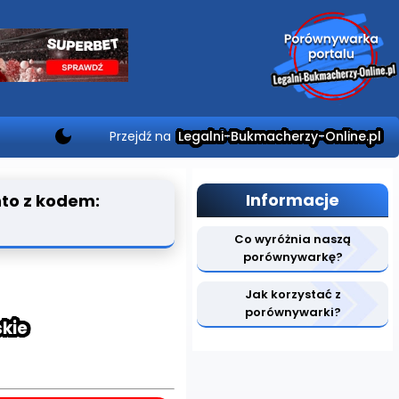
Przejdź na
Legalni-Bukmacherzy-Online.pl
Informacje
nto z kodem:
Co wyróżnia naszą
porównywarkę?
Jak korzystać z
porównywarki?
kie