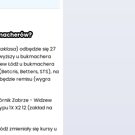
kmacherów?
raklasa
) odbędzie się 27
najwyższy u bukmachera
dzew Łódź u bukmachera
Betcris, Betters, STS), na
e będzie remisu (wygra
rnik Zabrze - Widzew
ypu 1X X2 12 (zakład na
dź zmieniały się kursy u