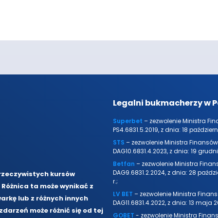
Legalni bukmacherzy w P
Superbet
– zezwolenie Ministra Fi
PS4.6831.5.2019, z dnia: 18 październi
STS
– zezwolenie Ministra Finansów
DAG10.6831.4.2023, z dnia: 19 grudni
Betfan
– zezwolenie Ministra Finan
DAG9.6831.2.2024, z dnia: 28 paźdz
rzeczywistych kursów
r.;
 Różnica ta może wynikać z
LV BET
– zezwolenie Ministra Finan
arkę lub z różnych innych
DAG11.6831.4.2022, z dnia: 13 maja 20
arzeń może różnić się od tej
GOBET
- zezwolenie Ministra Finan