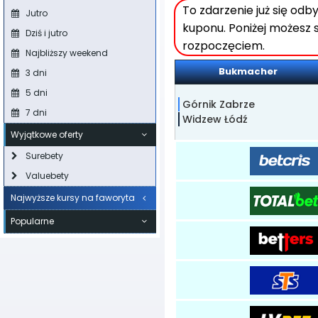
To zdarzenie już się od
Jutro
kuponu. Poniżej możesz 
Dziś i jutro
rozpoczęciem.
Najbliższy weekend
Bukmacher
3 dni
5 dni
Górnik Zabrze
7 dni
Widzew Łódź
Wyjątkowe oferty
Surebety
Valuebety
Najwyższe kursy na faworyta
Popularne