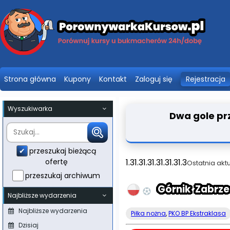
Strona główna
Kupony
Kontakt
Zaloguj się
Rejestracja
Wyszukiwarka
Dwa gole prz
przeszukaj bieżącą
ofertę
1.31.31.31.31.31.31.3
Ostatnia akt
przeszukaj archiwum
Górnik Zabrz
Najbliższe wydarzenia
Najbliższe wydarzenia
Piłka nożna
,
PKO BP Ekstraklasa
Dzisiaj