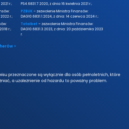
2021 r.;
PS4.6831.7.2020, z dnia 16 kwietnia 2021 r.;
ansów:
PZBUK
– zezwolenie Ministra Finansów:
2022 r.;
DAG10.6831.1.2024, z dnia: 14 czerwca 2024 r.;
sów:
Totalbet
– zezwolenie Ministra Finansów:
2018 r.;
DAG10.6831.3.2023, z dnia: 20 października 2023
r.
cherów >
wisu przeznaczone są wyłącznie dla osób pełnoletnich, które
niać, a uzależnienie od hazardu to poważny problem.