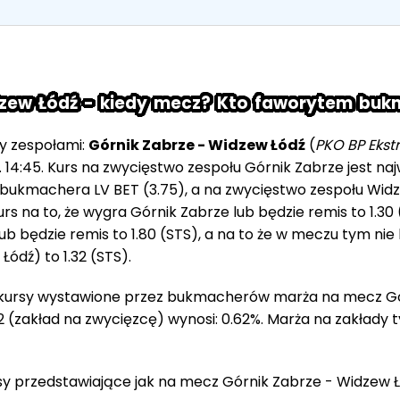
dzew Łódź - kiedy mecz? Kto faworytem bu
zy zespołami:
Górnik Zabrze - Widzew Łódź
(
PKO BP Ekst
. 14:45. Kurs na zwycięstwo zespołu Górnik Zabrze jest 
 u bukmachera LV BET (3.75), a na zwycięstwo zespołu Wi
urs na to, że wygra Górnik Zabrze lub będzie remis to 1.30 (
ub będzie remis to 1.80 (STS), a na to że w meczu tym ni
ódź) to 1.32 (STS).
 kursy wystawione przez bukmacherów marża na mecz Gó
2 (zakład na zwycięzcę) wynosi: 0.62%. Marża na zakłady t
esy przedstawiające jak na mecz Górnik Zabrze - Widzew Łó