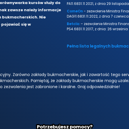
Porównywarka kursów służy do
PA11.6831.11.2021, z dnia 29 listopada 
ak zawsze należy informacje
ComeOn
- zezwolenie Ministra Fin
DAG11.6831.11.2022, z dnia 7 czerwca 
m bukmacherskich. Nie
Betclic
– zezwolenie Ministra Finan
pojawiać się w
PS4.6831.11.2017, z dnia: 26 września 
Pełna lista legalnych bukma
cyjny. Zarówno zakłady bukmacherskie, jak i zawartość tego ser
ukmacherskich. Pamiętaj, że zakłady bukmacherskie mogą uzależ
zezwolenia jest zabronione i karalne. Graj odpowiedzialnie!
Potrzebujesz pomocy?